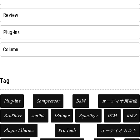
Review
Plug-ins
Column
Tag
Plug-ins
Compressor
DAW
オーディオ用電源
FabFilter
sonible
iZotope
Equalizer
DTM
RME
Plugin Alliance
Pro Tools
オーディオカルト