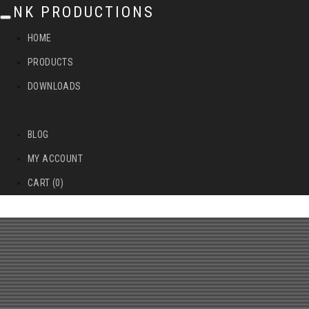
NK PRODUCTIONS
T
HOME
o
PRODUCTS
g
DOWNLOADS
g
l
BLOG
e
MY ACCOUNT
n
CART (0)
a
v
i
g
a