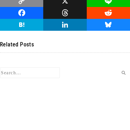
C
X
Li
o
n
F
T
R
p
e
a
hr
e
H
Li
Bl
y
c
e
d
at
n
u
Li
e
a
di
e
k
e
Related Posts
n
b
d
t
n
e
s
k
o
s
a
dI
ky
o
n
k
検
索