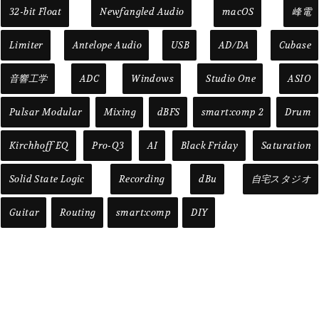
32-bit Float
Newfangled Audio
macOS
峰電
Limiter
Antelope Audio
USB
AD/DA
Cubase
音響工学
ADC
Windows
Studio One
ASIO
Pulsar Modular
Mixing
dBFS
smart:comp 2
Drum
Kirchhoff EQ
Pro-Q3
AI
Black Friday
Saturation
Solid State Logic
Recording
dBu
自宅スタジオ
Guitar
Routing
smart:comp
DIY