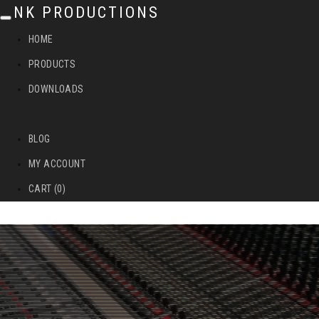
NK PRODUCTIONS
T
HOME
o
PRODUCTS
g
DOWNLOADS
g
l
BLOG
e
MY ACCOUNT
n
CART (0)
a
v
i
g
a