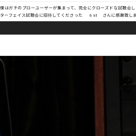
僕はガチのプローユーザーが集まって、完全にクローズドな試聴会し
ターフェイス試聴会に招待してくださった 6st さんに感謝致し