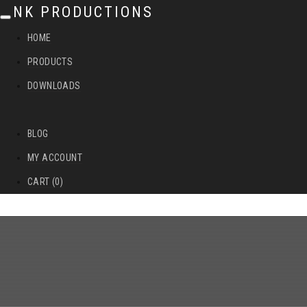
NK PRODUCTIONS
T
HOME
o
PRODUCTS
g
DOWNLOADS
g
l
BLOG
e
MY ACCOUNT
n
CART (0)
a
v
i
g
a