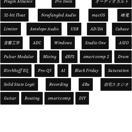
Plugin Alliance
Pro Tools
オーディオカルト
32-bit Float
Newfangled Audio
macOS
峰電
Limiter
Antelope Audio
USB
AD/DA
Cubase
音響工学
ADC
Windows
Studio One
ASIO
Pulsar Modular
Mixing
dBFS
smart:comp 2
Drum
Kirchhoff EQ
Pro-Q3
AI
Black Friday
Saturation
Solid State Logic
Recording
dBu
自宅スタジオ
Guitar
Routing
smart:comp
DIY