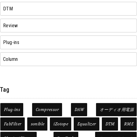
DTM
Review
Plug-ins
Column
Tag
Plug-ins
Compressor
DAW
オーディオ用電源
FabFilter
sonible
iZotope
Equalizer
DTM
RME