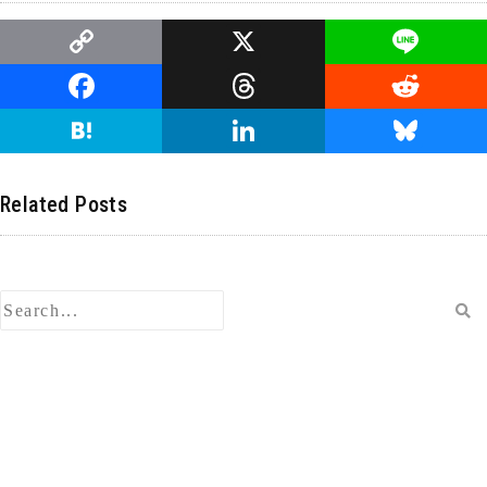
C
X
Li
o
n
F
T
R
p
e
a
hr
e
H
Li
Bl
y
c
e
d
at
n
u
Li
e
a
di
e
k
e
Related Posts
n
b
d
t
n
e
s
k
o
s
a
dI
ky
o
n
k
検
索