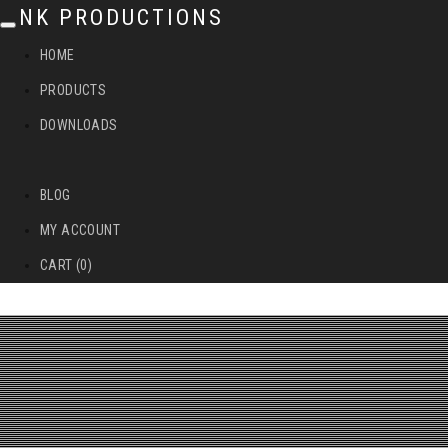
NK PRODUCTIONS
T
HOME
o
PRODUCTS
g
DOWNLOADS
g
l
BLOG
e
MY ACCOUNT
n
CART (0)
a
v
i
g
a