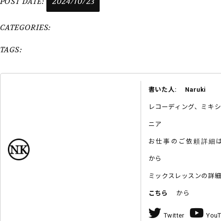
POST DATE:
2024/10/23
CATEGORIES:
TAGS:
書いた人: Naruki
レコーディング、ミキ
ニア
お仕事のご依頼詳
から
ミックスレッスンの詳
こちら
から
Twitter
You