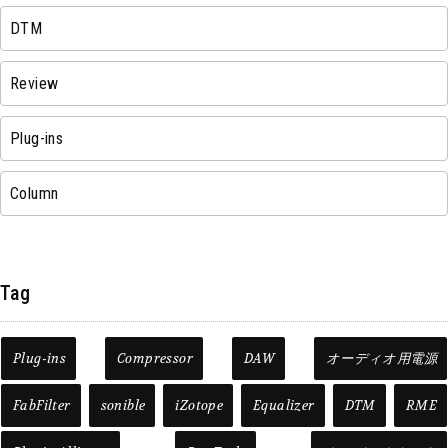
DTM
Review
Plug-ins
Column
Tag
Plug-ins
Compressor
DAW
オーディオ用電源
FabFilter
sonible
iZotope
Equalizer
DTM
RME