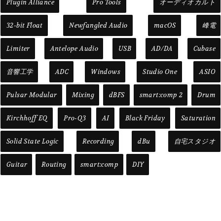
Plugin Alliance
Pro Tools
オーディオカルト
32-bit Float
Newfangled Audio
macOS
峰電
Limiter
Antelope Audio
USB
AD/DA
Cubase
音響工学
ADC
Windows
Studio One
ASIO
Pulsar Modular
Mixing
dBFS
smart:comp 2
Drum
Kirchhoff EQ
Pro-Q3
AI
Black Friday
Saturation
Solid State Logic
Recording
dBu
自宅スタジオ
Guitar
Routing
smart:comp
DIY