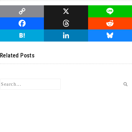
C
X
Li
o
n
F
T
R
p
e
a
hr
e
H
Li
Bl
y
c
e
d
at
n
u
Li
e
a
di
e
k
e
Related Posts
n
b
d
t
n
e
s
k
o
s
a
dI
ky
o
n
k
検
索