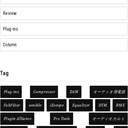
Review
Plug-ins
Column
Tag
Plug-ins
Compressor
DAW
オーディオ用電源
FabFilter
sonible
iZotope
Equalizer
DTM
RME
Plugin Alliance
Pro Tools
オーディオカルト