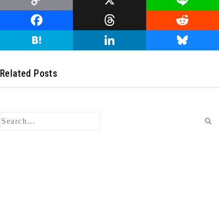
C
X
Li
o
n
F
T
R
p
e
a
hr
e
H
Li
Bl
y
c
e
d
at
n
u
Li
e
a
di
e
k
e
Related Posts
n
b
d
t
n
e
s
k
o
s
a
dI
ky
o
n
k
検
索