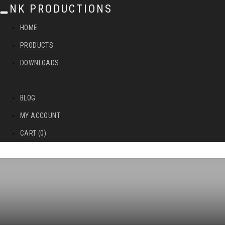
NK PRODUCTIONS
T
HOME
o
PRODUCTS
g
DOWNLOADS
g
l
BLOG
e
MY ACCOUNT
n
CART (0)
a
v
i
g
a