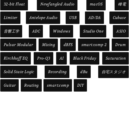
32-bit Float
Newfangled Audio
macOS
峰電
Limiter
Antelope Audio
USB
AD/DA
Cubase
音響工学
ADC
Windows
Studio One
ASIO
Pulsar Modular
Mixing
dBFS
smart:comp 2
Drum
Kirchhoff EQ
Pro-Q3
AI
Black Friday
Saturation
Solid State Logic
Recording
dBu
自宅スタジオ
Guitar
Routing
smart:comp
DIY