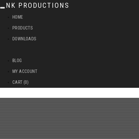
NK PRODUCTIONS
T
HOME
o
PRODUCTS
g
DOWNLOADS
g
l
BLOG
e
MY ACCOUNT
n
CART (0)
a
v
i
g
a