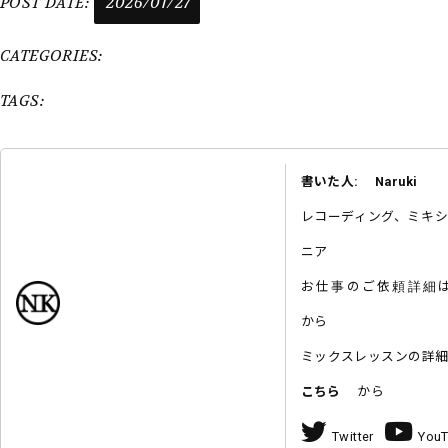
POST DATE:
2026/01/27
CATEGORIES:
TAGS:
書いた人: Naruki
レコーディング、ミキ
ニア
お仕事のご依頼詳
から
ミックスレッスンの詳
こちら
から
Twitter
You