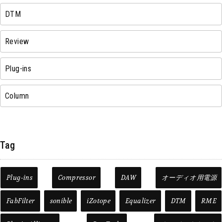
DTM
Review
Plug-ins
Column
Tag
Plug-ins
Compressor
DAW
オーディオ用電源
FabFilter
sonible
iZotope
Equalizer
DTM
RME