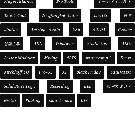
Plugin Alliance
Pro Tools
オーディオカルト
32-bit Float
Newfangled Audio
macOS
峰電
Limiter
Antelope Audio
USB
AD/DA
Cubase
音響工学
ADC
Windows
Studio One
ASIO
Pulsar Modular
Mixing
dBFS
smart:comp 2
Drum
Kirchhoff EQ
Pro-Q3
AI
Black Friday
Saturation
Solid State Logic
Recording
dBu
自宅スタジオ
Guitar
Routing
smart:comp
DIY