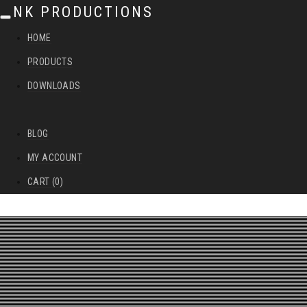
NK PRODUCTIONS
T
HOME
o
PRODUCTS
g
DOWNLOADS
g
l
BLOG
e
MY ACCOUNT
n
CART (0)
a
v
i
g
a