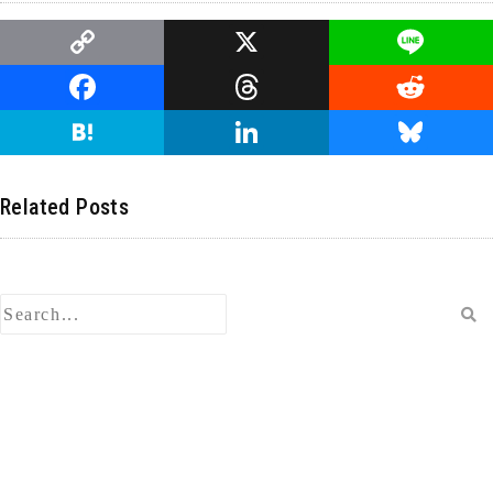
C
X
Li
o
n
F
T
R
p
e
a
hr
e
H
Li
Bl
y
c
e
d
at
n
u
Li
e
a
di
e
k
e
Related Posts
n
b
d
t
n
e
s
k
o
s
a
dI
ky
o
n
k
検
索