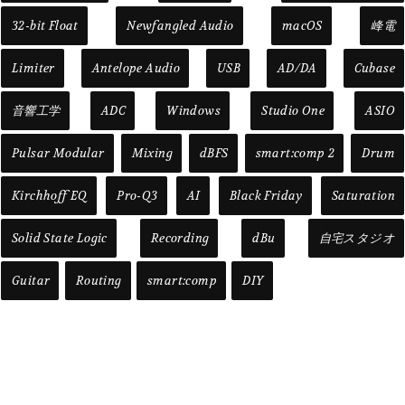
32-bit Float
Newfangled Audio
macOS
峰電
Limiter
Antelope Audio
USB
AD/DA
Cubase
音響工学
ADC
Windows
Studio One
ASIO
Pulsar Modular
Mixing
dBFS
smart:comp 2
Drum
Kirchhoff EQ
Pro-Q3
AI
Black Friday
Saturation
Solid State Logic
Recording
dBu
自宅スタジオ
Guitar
Routing
smart:comp
DIY