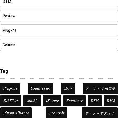
DTM
Review
Plug-ins
Column
Tag
Plug-ins
Compressor
DAW
オーディオ用電源
FabFilter
sonible
iZotope
Equalizer
DTM
RME
Plugin Alliance
Pro Tools
オーディオカルト