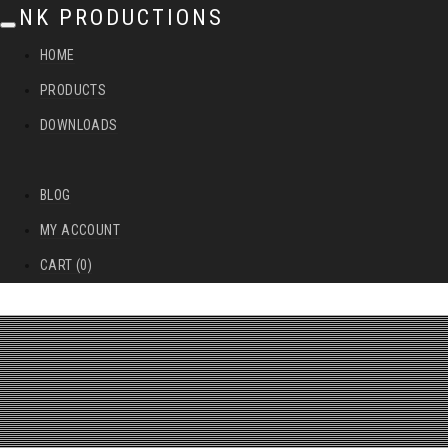
NK PRODUCTIONS
T
HOME
o
PRODUCTS
g
DOWNLOADS
g
l
BLOG
e
MY ACCOUNT
n
CART (0)
a
v
i
g
a