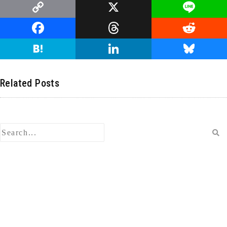
C
X
Li
o
n
F
T
R
p
e
a
hr
e
H
Li
Bl
y
c
e
d
at
n
u
Li
e
a
di
e
k
e
Related Posts
n
b
d
t
n
e
s
k
o
s
a
dI
ky
o
n
k
検
索