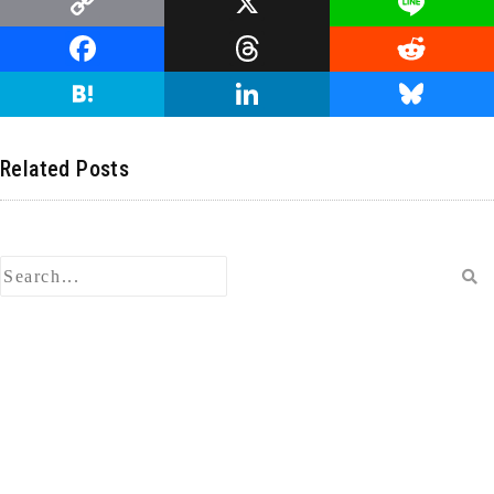
C
X
Li
o
n
F
T
R
p
e
a
hr
e
H
Li
Bl
y
c
e
d
at
n
u
Li
e
a
di
e
k
e
Related Posts
n
b
d
t
n
e
s
k
o
s
a
dI
ky
o
n
k
検
索