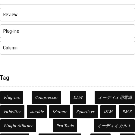
Review
Plug-ins
Column
Tag
Plug-ins
Compressor
DAW
オーディオ用電源
FabFilter
sonible
iZotope
Equalizer
DTM
RME
Plugin Alliance
Pro Tools
オーディオカルト