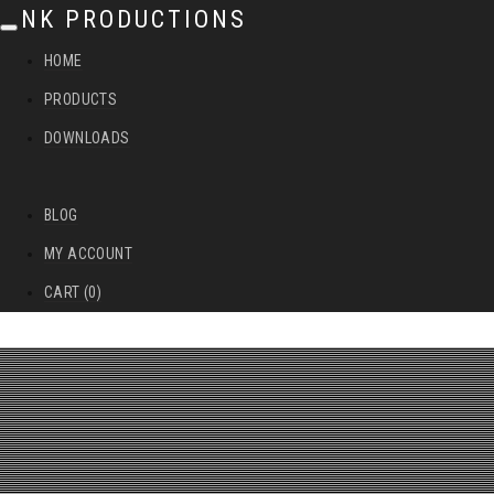
NK PRODUCTIONS
T
HOME
o
PRODUCTS
g
DOWNLOADS
g
l
BLOG
e
MY ACCOUNT
n
CART (0)
a
v
i
g
a