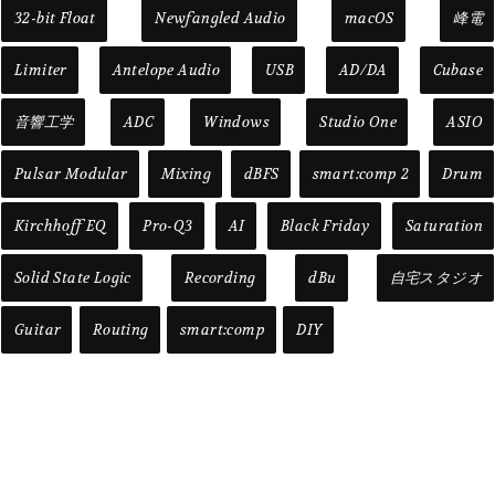
32-bit Float
Newfangled Audio
macOS
峰電
Limiter
Antelope Audio
USB
AD/DA
Cubase
音響工学
ADC
Windows
Studio One
ASIO
Pulsar Modular
Mixing
dBFS
smart:comp 2
Drum
Kirchhoff EQ
Pro-Q3
AI
Black Friday
Saturation
Solid State Logic
Recording
dBu
自宅スタジオ
Guitar
Routing
smart:comp
DIY