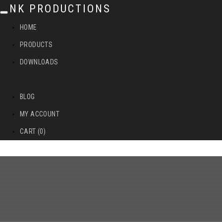
NK PRODUCTIONS
T
HOME
o
PRODUCTS
g
DOWNLOADS
g
l
BLOG
e
MY ACCOUNT
n
CART (0)
a
v
i
g
a