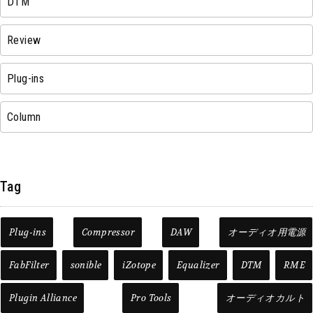
DTM
Review
Plug-ins
Column
Tag
Plug-ins
Compressor
DAW
オーディオ用電源
FabFilter
sonible
iZotope
Equalizer
DTM
RME
Plugin Alliance
Pro Tools
オーディオカルト