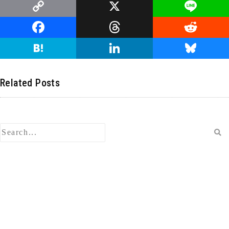
C
X
Li
o
n
F
T
R
p
e
a
hr
e
H
Li
Bl
y
c
e
d
at
n
u
Li
e
a
di
e
k
e
Related Posts
n
b
d
t
n
e
s
k
o
s
a
dI
ky
o
n
k
検
索