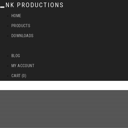
NK PRODUCTIONS
T
HOME
o
PRODUCTS
g
DOWNLOADS
g
l
BLOG
e
MY ACCOUNT
n
CART (0)
a
v
i
g
a