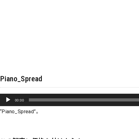
Piano_Spread
音
00:00
声
“Piano_Spread”。
プ
レ