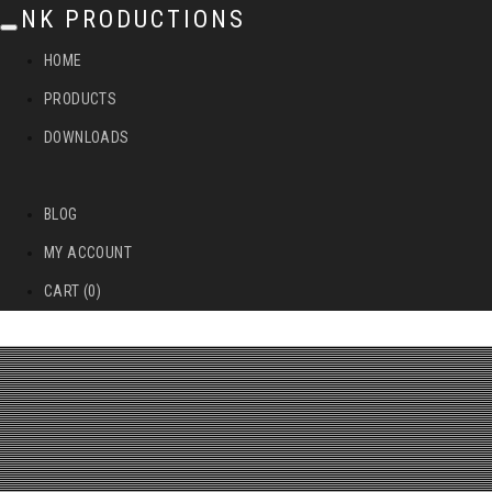
NK PRODUCTIONS
T
HOME
o
PRODUCTS
g
DOWNLOADS
g
l
BLOG
e
MY ACCOUNT
n
CART (0)
a
v
i
g
a