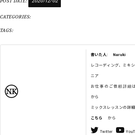
POST DATE:
2020/12/02
CATEGORIES:
TAGS:
書いた人: Naruki
レコーディング、ミキ
ニア
お仕事のご依頼詳
から
ミックスレッスンの詳
こちら
から
Twitter
You