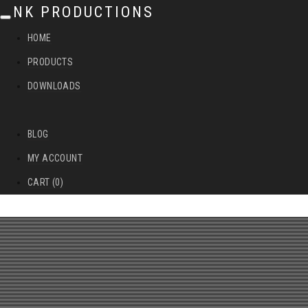
NK PRODUCTIONS
T
HOME
o
PRODUCTS
g
DOWNLOADS
g
l
BLOG
e
MY ACCOUNT
n
CART (0)
a
v
i
g
a