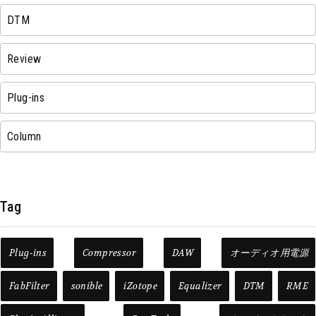
DTM
Review
Plug-ins
Column
Tag
Plug-ins
Compressor
DAW
オーディオ用電源
FabFilter
sonible
iZotope
Equalizer
DTM
RME