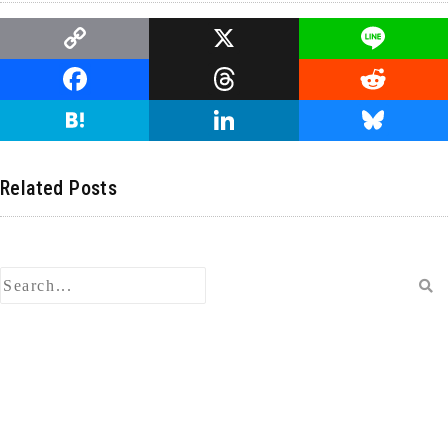
C
X
Li
o
n
F
T
R
p
e
a
hr
e
H
Li
Bl
y
c
e
d
at
n
u
Li
e
a
di
e
k
e
Related Posts
n
b
d
t
n
e
s
k
o
s
a
dI
ky
o
n
k
検
索