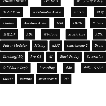
Plugin Alliance
Pro Tools
オーディオカルト
32-bit Float
Newfangled Audio
macOS
峰電
Limiter
Antelope Audio
USB
AD/DA
Cubase
音響工学
ADC
Windows
Studio One
ASIO
Pulsar Modular
Mixing
dBFS
smart:comp 2
Drum
Kirchhoff EQ
Pro-Q3
AI
Black Friday
Saturation
Solid State Logic
Recording
dBu
自宅スタジオ
Guitar
Routing
smart:comp
DIY