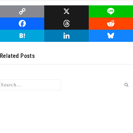
C
X
Li
o
n
F
T
R
p
e
a
hr
e
H
Li
Bl
y
c
e
d
at
n
u
Li
e
a
di
e
k
e
Related Posts
n
b
d
t
n
e
s
k
o
s
a
dI
ky
o
n
k
検
索