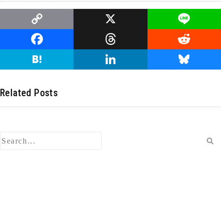
C
X
Li
o
n
F
T
R
p
e
a
hr
e
H
Li
Bl
y
c
e
d
at
n
u
Li
e
a
di
e
k
e
Related Posts
n
b
d
t
n
e
s
k
o
s
a
dI
ky
o
n
k
検
索