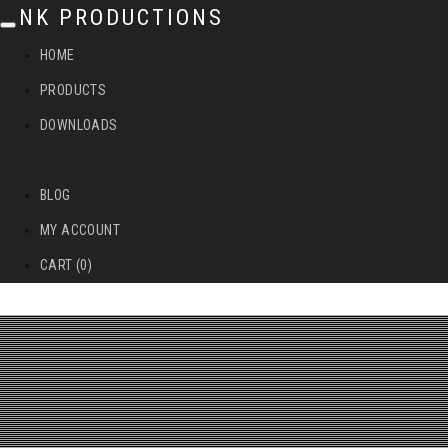
NK PRODUCTIONS
T
HOME
o
PRODUCTS
g
DOWNLOADS
g
l
BLOG
e
MY ACCOUNT
n
CART (0)
a
v
i
g
a