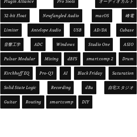
Plugin Alliance
Pro Tools
オーディオカルト
32-bit Float
Newfangled Audio
macOS
峰電
Limiter
Antelope Audio
USB
AD/DA
Cubase
音響工学
ADC
Windows
Studio One
ASIO
Pulsar Modular
Mixing
dBFS
smart:comp 2
Drum
Kirchhoff EQ
Pro-Q3
AI
Black Friday
Saturation
Solid State Logic
Recording
dBu
自宅スタジオ
Guitar
Routing
smart:comp
DIY