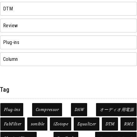
DTM
Review
Plug-ins
Column
Tag
Plug-ins
Compressor
DAW
オーディオ用電源
FabFilter
sonible
iZotope
Equalizer
DTM
RME