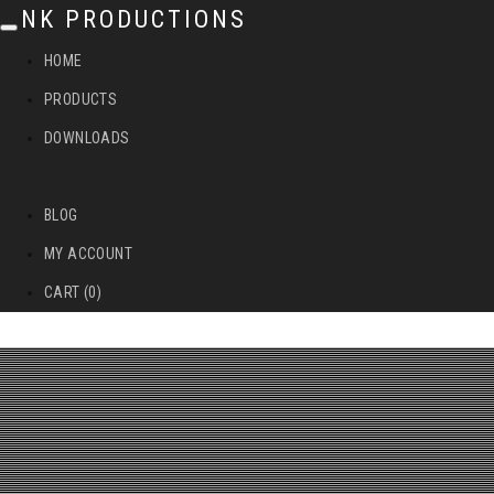
NK PRODUCTIONS
T
HOME
o
PRODUCTS
g
DOWNLOADS
g
l
BLOG
e
MY ACCOUNT
n
CART (0)
a
v
i
g
a