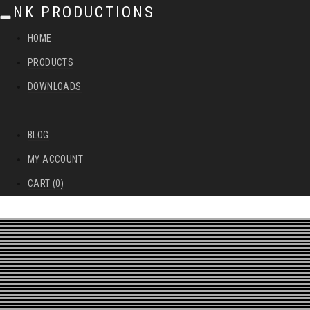
NK PRODUCTIONS
T
HOME
o
PRODUCTS
g
DOWNLOADS
g
l
BLOG
e
MY ACCOUNT
n
CART (0)
a
v
i
g
a