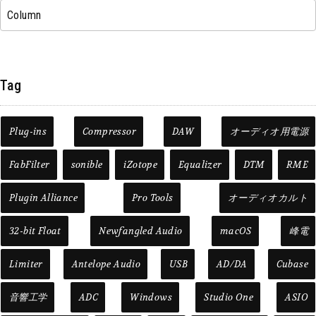
Column
Tag
Plug-ins
Compressor
DAW
オーディオ用電源
FabFilter
sonible
iZotope
Equalizer
DTM
RME
Plugin Alliance
Pro Tools
オーディオカルト
32-bit Float
Newfangled Audio
macOS
峰電
Limiter
Antelope Audio
USB
AD/DA
Cubase
音響工学
ADC
Windows
Studio One
ASIO