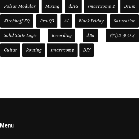
Pulsar Modular
Mixing
dBFS
smart:comp 2
Drum
Kirchhoff EQ
Pro-Q3
AI
Black Friday
Saturation
Solid State Logic
Recording
dBu
自宅スタジオ
Guitar
Routing
smart:comp
DIY
Menu