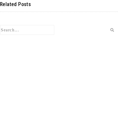
e
a
di
e
k
e
Related Posts
n
b
d
t
n
e
s
k
o
s
a
dI
ky
o
n
k
検
索