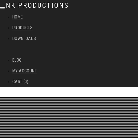
NK PRODUCTIONS
T
HOME
o
PRODUCTS
g
DOWNLOADS
g
l
BLOG
e
MY ACCOUNT
n
CART (0)
a
v
i
g
a