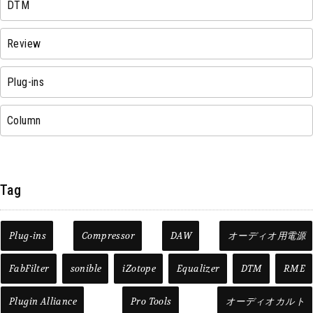
DTM
Review
Plug-ins
Column
Tag
Plug-ins
Compressor
DAW
オーディオ用電源
FabFilter
sonible
iZotope
Equalizer
DTM
RME
Plugin Alliance
Pro Tools
オーディオカルト