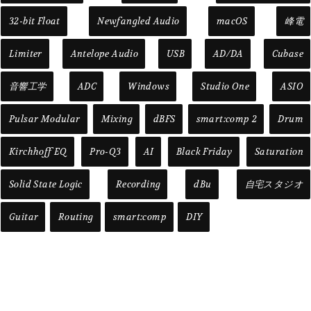
32-bit Float
Newfangled Audio
macOS
峰電
Limiter
Antelope Audio
USB
AD/DA
Cubase
音響工学
ADC
Windows
Studio One
ASIO
Pulsar Modular
Mixing
dBFS
smart:comp 2
Drum
Kirchhoff EQ
Pro-Q3
AI
Black Friday
Saturation
Solid State Logic
Recording
dBu
自宅スタジオ
Guitar
Routing
smart:comp
DIY