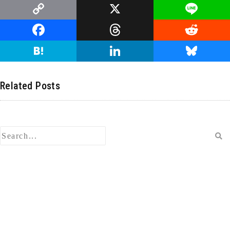
C
X
Li
o
n
F
T
R
p
e
a
hr
e
H
Li
Bl
y
c
e
d
at
n
u
Li
e
a
di
e
k
e
Related Posts
n
b
d
t
n
e
s
k
o
s
a
dI
ky
o
n
k
検
索