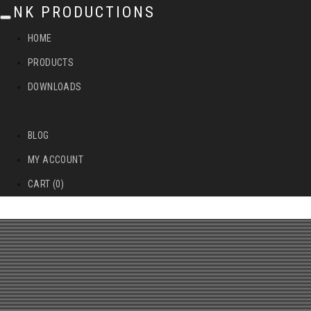
NK PRODUCTIONS
T
HOME
o
PRODUCTS
g
DOWNLOADS
g
l
BLOG
e
MY ACCOUNT
n
CART (0)
a
v
i
g
a