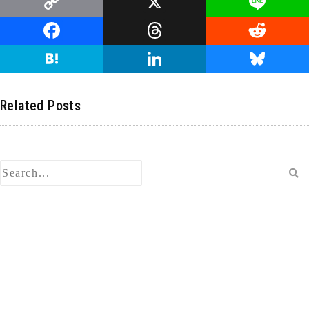
C
X
Li
o
n
F
T
R
p
e
a
hr
e
H
Li
Bl
y
c
e
d
at
n
u
Li
e
a
di
e
k
e
Related Posts
n
b
d
t
n
e
s
k
o
s
a
dI
ky
o
n
k
検
索