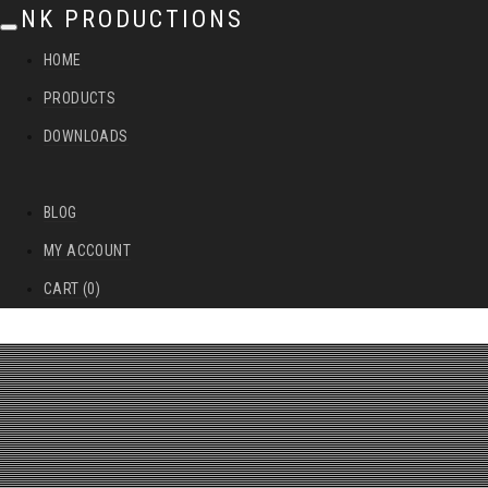
NK PRODUCTIONS
T
HOME
o
PRODUCTS
g
DOWNLOADS
g
l
BLOG
e
MY ACCOUNT
n
CART (0)
a
v
i
g
a