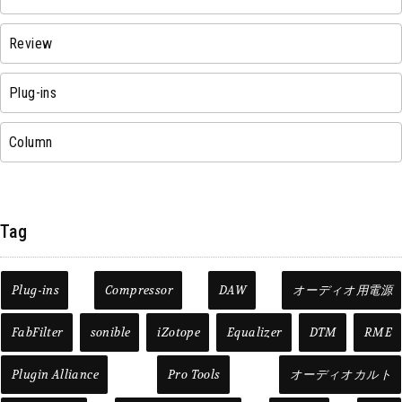
Review
Plug-ins
Column
Tag
Plug-ins
Compressor
DAW
オーディオ用電源
FabFilter
sonible
iZotope
Equalizer
DTM
RME
Plugin Alliance
Pro Tools
オーディオカルト