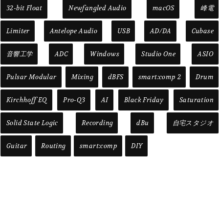
32-bit Float
Newfangled Audio
macOS
峰電
Limiter
Antelope Audio
USB
AD/DA
Cubase
音響工学
ADC
Windows
Studio One
ASIO
Pulsar Modular
Mixing
dBFS
smart:comp 2
Drum
Kirchhoff EQ
Pro-Q3
AI
Black Friday
Saturation
Solid State Logic
Recording
dBu
自宅スタジオ
Guitar
Routing
smart:comp
DIY