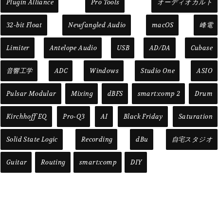
Plugin Alliance
Pro Tools
オーディオカルト
32-bit Float
Newfangled Audio
macOS
峰電
Limiter
Antelope Audio
USB
AD/DA
Cubase
音響工学
ADC
Windows
Studio One
ASIO
Pulsar Modular
Mixing
dBFS
smart:comp 2
Drum
Kirchhoff EQ
Pro-Q3
AI
Black Friday
Saturation
Solid State Logic
Recording
dBu
自宅スタジオ
Guitar
Routing
smart:comp
DIY