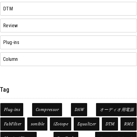
DTM
Review
Plug-ins
Column
Tag
Plug-ins
Compressor
DAW
オーディオ用電源
FabFilter
sonible
iZotope
Equalizer
DTM
RME