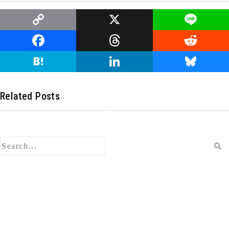
C
X
Li
o
n
F
T
R
p
e
a
hr
e
H
Li
Bl
y
c
e
d
at
n
u
Li
e
a
di
e
k
e
Related Posts
n
b
d
t
n
e
s
k
o
s
a
dI
ky
o
n
k
検
索