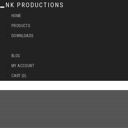
NK PRODUCTIONS
T
HOME
o
PRODUCTS
g
DOWNLOADS
g
l
BLOG
e
MY ACCOUNT
n
CART (0)
a
v
i
g
a