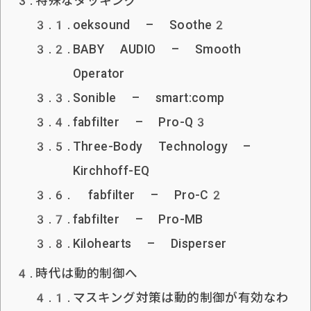
特殊なダッキング
oeksound – Soothe2
BABY AUDIO – Smooth
Operator
Sonible – smart:comp
fabfilter – Pro-Q3
Three-Body Technology –
Kirchhoff-EQ
fabfilter – Pro-C2
fabfilter – Pro-MB
Kilohearts – Disperser
時代は動的制御へ
マスキング対策は動的制御が有効なわ