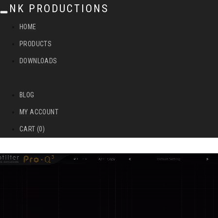
NK PRODUCTIONS
T
HOME
o
PRODUCTS
g
DOWNLOADS
g
l
BLOG
e
MY ACCOUNT
n
CART (0)
a
v
i
g
a