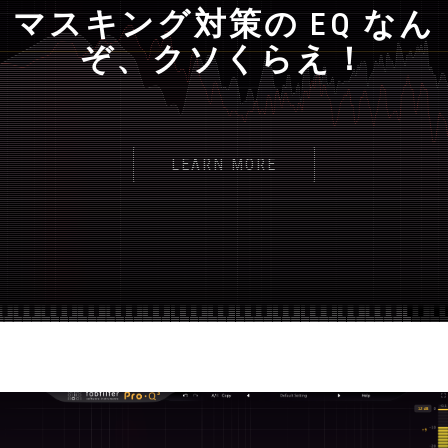
t
マスキング対策の EQ なん
i
ぞ、クソくらえ！
o
n
LEARN MORE