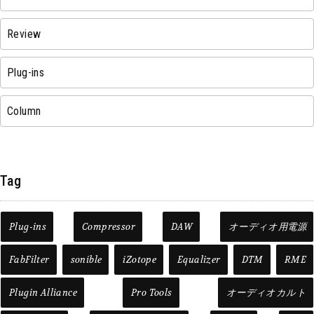
Review
Plug-ins
Column
Tag
Plug-ins
Compressor
DAW
オーディオ用電源
FabFilter
sonible
iZotope
Equalizer
DTM
RME
Plugin Alliance
Pro Tools
オーディオカルト