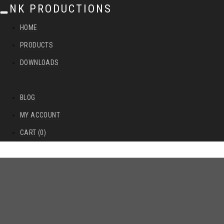
NK PRODUCTIONS
T
HOME
o
PRODUCTS
g
DOWNLOADS
g
l
BLOG
e
MY ACCOUNT
n
CART (0)
a
v
i
g
a