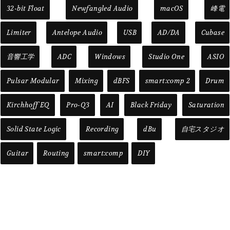
32-bit Float
Newfangled Audio
macOS
峰電
Limiter
Antelope Audio
USB
AD/DA
Cubase
音響工学
ADC
Windows
Studio One
ASIO
Pulsar Modular
Mixing
dBFS
smart:comp 2
Drum
Kirchhoff EQ
Pro-Q3
AI
Black Friday
Saturation
Solid State Logic
Recording
dBu
自宅スタジオ
Guitar
Routing
smart:comp
DIY