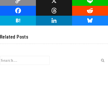
C
X
Li
o
n
F
T
R
p
e
a
hr
e
H
Li
Bl
y
c
e
d
at
n
u
Li
e
a
di
e
k
e
Related Posts
n
b
d
t
n
e
s
k
o
s
a
dI
ky
o
n
k
検
索