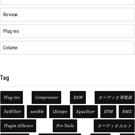
Review
Plug-ins
Column
Tag
Plug-ins
Compressor
DAW
オーディオ用電源
FabFilter
sonible
iZotope
Equalizer
DTM
RME
Plugin Alliance
Pro Tools
オーディオカルト