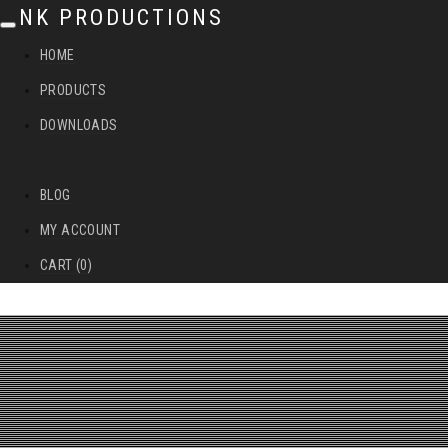
NK PRODUCTIONS
T
HOME
o
PRODUCTS
g
DOWNLOADS
g
l
BLOG
e
MY ACCOUNT
n
CART (0)
a
v
i
g
a