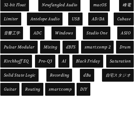
32-bit Float
Newfangled Audio
macOS
峰電
Limiter
Antelope Audio
USB
AD/DA
Cubase
音響工学
ADC
Windows
Studio One
ASIO
Pulsar Modular
Mixing
dBFS
smart:comp 2
Drum
Kirchhoff EQ
Pro-Q3
AI
Black Friday
Saturation
Solid State Logic
Recording
dBu
自宅スタジオ
Guitar
Routing
smart:comp
DIY