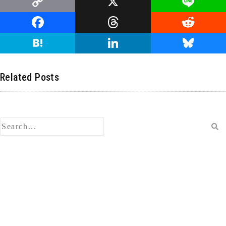
C
X
Li
o
n
F
T
R
p
e
a
hr
e
H
Li
Bl
y
c
e
d
at
n
u
Li
e
a
di
e
k
e
Related Posts
n
b
d
t
n
e
s
k
o
s
a
dI
ky
o
n
k
検
索