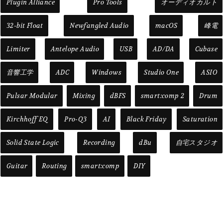
Plugin Alliance
Pro Tools
オーディオカルト
32-bit Float
Newfangled Audio
macOS
峰電
Limiter
Antelope Audio
USB
AD/DA
Cubase
音響工学
ADC
Windows
Studio One
ASIO
Pulsar Modular
Mixing
dBFS
smart:comp 2
Drum
Kirchhoff EQ
Pro-Q3
AI
Black Friday
Saturation
Solid State Logic
Recording
dBu
自宅スタジオ
Guitar
Routing
smart:comp
DIY