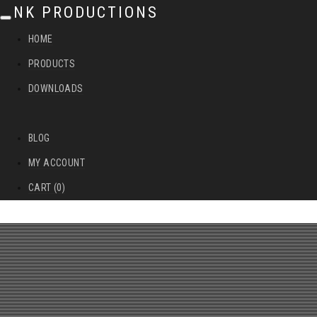
NK PRODUCTIONS
T
HOME
o
PRODUCTS
g
DOWNLOADS
g
l
BLOG
e
MY ACCOUNT
n
CART (0)
a
v
i
g
a