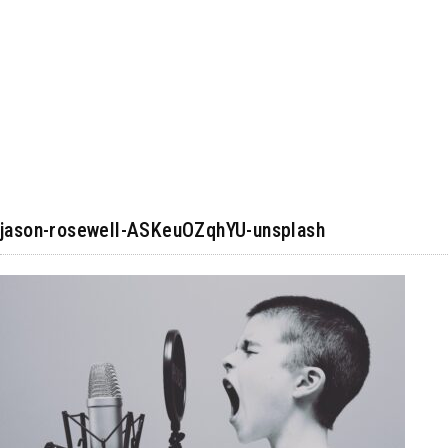
jason-rosewell-ASKeuOZqhYU-unsplash