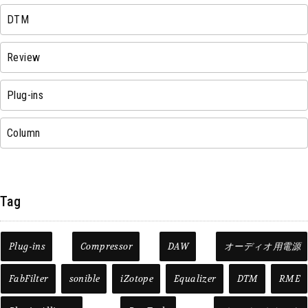
DTM
Review
Plug-ins
Column
Tag
Plug-ins
Compressor
DAW
オーディオ用電源
FabFilter
sonible
iZotope
Equalizer
DTM
RME