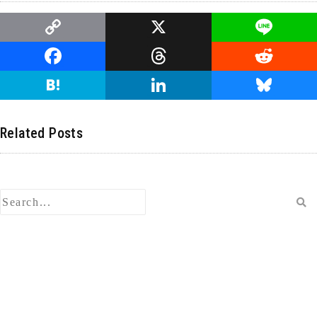
C
X
Li
o
n
F
T
R
p
e
a
hr
e
H
Li
Bl
y
c
e
d
at
n
u
Li
e
a
di
e
k
e
Related Posts
n
b
d
t
n
e
s
k
o
s
a
dI
ky
o
n
k
検
索