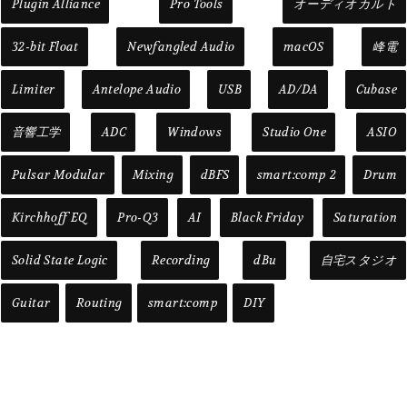
Plugin Alliance
Pro Tools
オーディオカルト
32-bit Float
Newfangled Audio
macOS
峰電
Limiter
Antelope Audio
USB
AD/DA
Cubase
音響工学
ADC
Windows
Studio One
ASIO
Pulsar Modular
Mixing
dBFS
smart:comp 2
Drum
Kirchhoff EQ
Pro-Q3
AI
Black Friday
Saturation
Solid State Logic
Recording
dBu
自宅スタジオ
Guitar
Routing
smart:comp
DIY