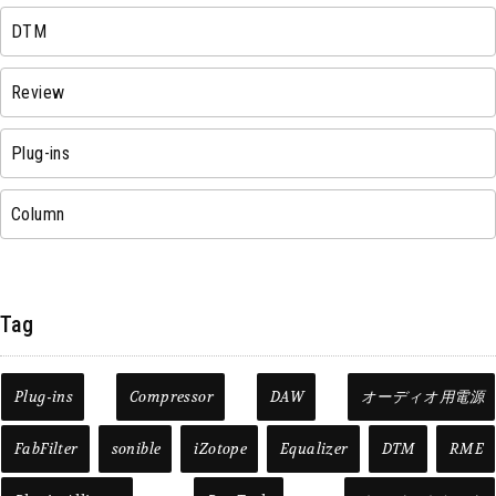
DTM
Review
Plug-ins
Column
Tag
Plug-ins
Compressor
DAW
オーディオ用電源
FabFilter
sonible
iZotope
Equalizer
DTM
RME