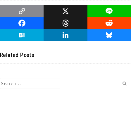
C
X
Li
o
n
F
T
R
p
e
a
hr
e
H
Li
Bl
y
c
e
d
at
n
u
Li
e
a
di
e
k
e
Related Posts
n
b
d
t
n
e
s
k
o
s
a
dI
ky
o
n
k
検
索