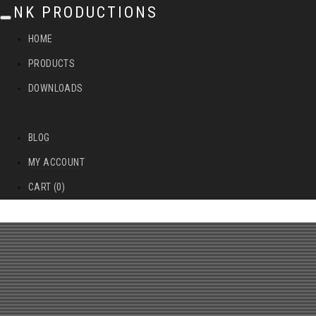
NK PRODUCTIONS
T
HOME
o
PRODUCTS
g
DOWNLOADS
g
l
BLOG
e
MY ACCOUNT
n
CART (0)
a
v
i
g
a