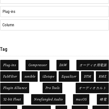
Plug-ins
Column
Tag
Plug-ins
Compressor
DAW
オーディオ用電源
FabFilter
sonible
iZotope
Equalizer
DTM
RME
Plugin Alliance
Pro Tools
オーディオカルト
32-bit Float
Newfangled Audio
macOS
峰電