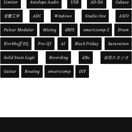
Limiter
Antelope Audio
USB
AD/DA
Cubase
音響工学
ADC
Windows
Studio One
ASIO
Pulsar Modular
Mixing
dBFS
smart:comp 2
Drum
Kirchhoff EQ
Pro-Q3
AI
Black Friday
Saturation
Solid State Logic
Recording
dBu
自宅スタジオ
Guitar
Routing
smart:comp
DIY