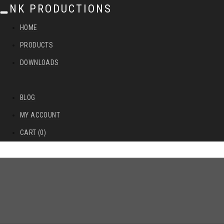
NK PRODUCTIONS
T
HOME
o
PRODUCTS
g
DOWNLOADS
g
l
BLOG
e
MY ACCOUNT
n
CART (0)
a
v
i
g
a