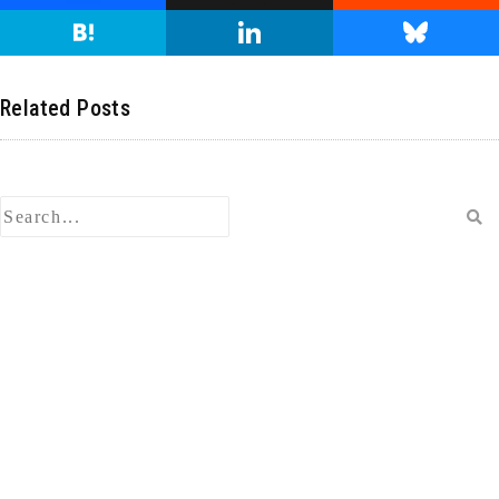
p
e
a
hr
e
H
Li
Bl
y
c
e
d
at
n
u
Li
e
a
di
e
k
e
Related Posts
n
b
d
t
n
e
s
k
o
s
a
dI
ky
o
n
k
検
索