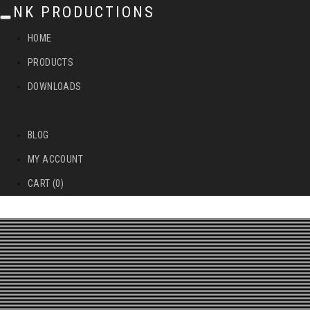
NK PRODUCTIONS
T
HOME
o
PRODUCTS
g
DOWNLOADS
g
l
BLOG
e
MY ACCOUNT
n
CART (0)
a
v
i
g
a