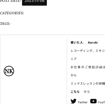
POST DATE:
2023/11/06
CATEGORIES:
TAGS:
書いた人: Naruki
レコーディング、ミキ
ニア
お仕事のご依頼詳
から
ミックスレッスンの詳
こちら
から
Twitter
You