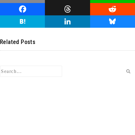
o
n
F
T
R
p
e
a
hr
e
H
Li
Bl
y
c
e
d
at
n
u
Li
e
a
di
e
k
e
Related Posts
n
b
d
t
n
e
s
k
o
s
a
dI
ky
o
n
k
検
索