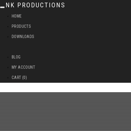
NK PRODUCTIONS
T
HOME
o
PRODUCTS
g
DOWNLOADS
g
l
BLOG
e
MY ACCOUNT
n
CART (0)
a
v
i
g
a