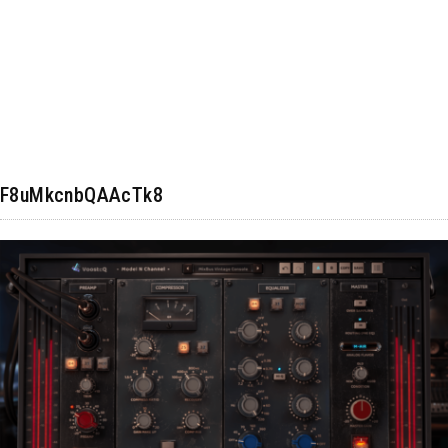
F8uMkcnbQAAcTk8