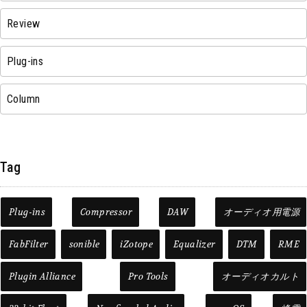
Review
Plug-ins
Column
Tag
Plug-ins
Compressor
DAW
オーディオ用電源
FabFilter
sonible
iZotope
Equalizer
DTM
RME
Plugin Alliance
Pro Tools
オーディオカルト