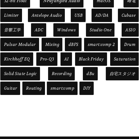
32-bit Float
Newfangled Audio
macOS
峰電
Limiter
Antelope Audio
USB
AD/DA
Cubase
音響工学
ADC
Windows
Studio One
ASIO
Pulsar Modular
Mixing
dBFS
smart:comp 2
Drum
Kirchhoff EQ
Pro-Q3
AI
Black Friday
Saturation
Solid State Logic
Recording
dBu
自宅スタジオ
Guitar
Routing
smart:comp
DIY