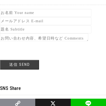
SNS Share
C
X
Li